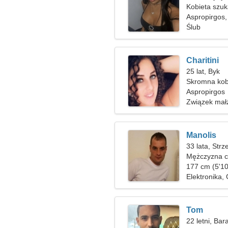
Kobieta szu
Aspropirgos,
Ślub
Charitini
25 lat, Byk
Skromna kob
Aspropirgos
Związek mał
Manolis
33 lata, Strz
Mężczyzna c
177 cm (5'10
Elektronika,
Tom
22 letni, Bar