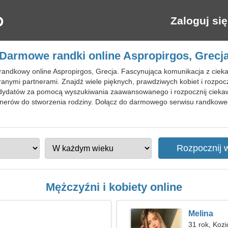
Zaloguj się
Darmowe randki online Aspropirgos, Grecj
 randkowy online Aspropirgos, Grecja. Fascynująca komunikacja z cie
nymi partnerami. Znajdź wiele pięknych, prawdziwych kobiet i rozpoc
ndydatów za pomocą wyszukiwania zaawansowanego i rozpocznij cieka
artnerów do stworzenia rodziny. Dołącz do darmowego serwisu randkow
Mężczyźni i kobiety online
Melina
31 rok, Koz