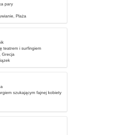
ka pary
wianie, Plaża
ik
ię teatrem i surfingiem
, Grecja
iązek
ga
urgiem szukającym fajnej kobiety