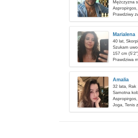
Mężczyzna s
Aspropirgos,
Prawdziwy z
Marialena
40 lat, Skorp
Szukam uwod
tańca
157 cm (5'2"
Prawdziwa m
Amalia
32 lata, Rak
Samotna kob
Aspropirgos,
Joga, Tenis 