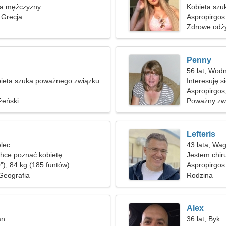
ka mężczyzny
Kobieta szu
 Grecja
Aspropirgos
Zdrowe odży
Penny
56 lat, Wodn
ieta szuka poważnego związku
Interesuję s
Aspropirgos
żeński
Poważny zw
Lefteris
elec
43 lata, Wa
hce poznać kobietę
Jestem chir
"), 84 kg (185 funtów)
Aspropirgos
 Geografia
Rodzina
Alex
an
36 lat, Byk