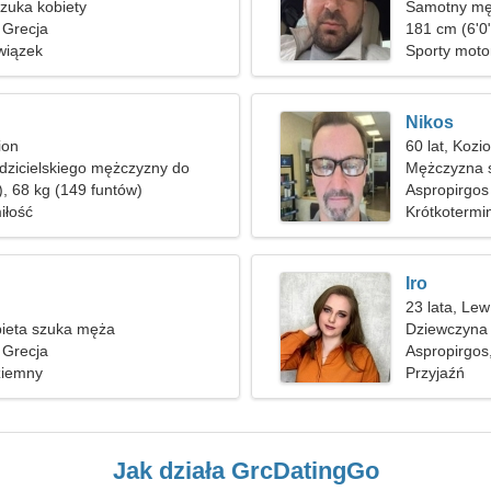
zuka kobiety
Samotny mę
 Grecja
181 cm (6'0"
wiązek
Sporty mot
Nikos
ion
60 lat, Kozi
zicielskiego mężczyzny do
Mężczyzna s
), 68 kg (149 funtów)
Aspropirgos
iłość
Krótkotermi
Iro
23 lata, Lew
ieta szuka męża
Dziewczyna 
 Grecja
Aspropirgos
ziemny
Przyjaźń
Jak działa GrcDatingGo