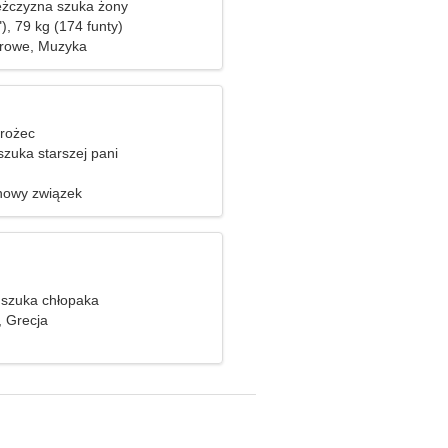
żczyzna szuka żony
), 79 kg (174 funty)
orowe, Muzyka
orożec
zuka starszej pani
nowy związek
szuka chłopaka
, Grecja